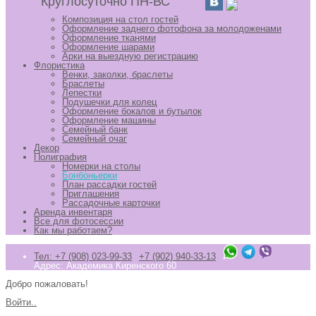
Круглосуточно ПН-ВС
Композиция на стол гостей
Оформление заднего фотофона за молодоженами
Оформление тканями
Оформление шарами
Арки на выездную регистрацию
Флористика
Венки, заколки, браслеты
Браслеты
Лепестки
Подушечки для колец
Оформление бокалов и бутылок
Оформление машины
Семейный банк
Семейный очаг
Декор
Полиграфия
Номерки на столы
Бонбоньерки
План рассадки гостей
Приглашения
Рассадочные карточки
Аренда инвентаря
Все для фотосессии
Как мы работаем?
Тел: +7 (908) 023-99-33
+7 (902) 940-33-13
Адрес: Академика Киренского 60
Добро пожаловать!
Войти..