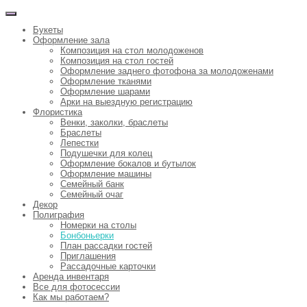
Букеты
Оформление зала
Композиция на стол молодоженов
Композиция на стол гостей
Оформление заднего фотофона за молодоженами
Оформление тканями
Оформление шарами
Арки на выездную регистрацию
Флористика
Венки, заколки, браслеты
Браслеты
Лепестки
Подушечки для колец
Оформление бокалов и бутылок
Оформление машины
Семейный банк
Семейный очаг
Декор
Полиграфия
Номерки на столы
Бонбоньерки
План рассадки гостей
Приглашения
Рассадочные карточки
Аренда инвентаря
Все для фотосессии
Как мы работаем?