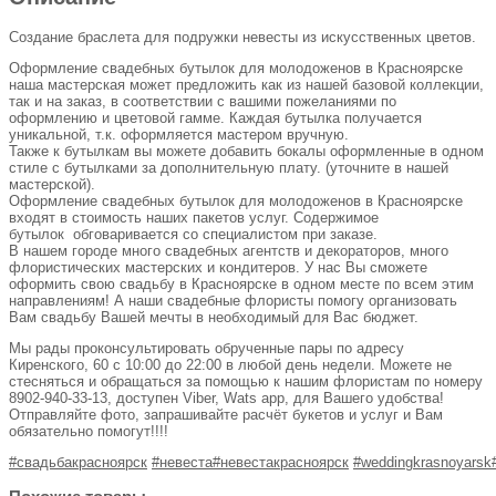
Создание браслета для подружки невесты из искусственных цветов.
Оформление свадебных бутылок для молодоженов в Красноярске
наша мастерская может предложить как из нашей базовой коллекции,
так и на заказ, в соответствии с вашими пожеланиями по
оформлению и цветовой гамме. Каждая бутылка получается
уникальной, т.к. оформляется мастером вручную.
Также к бутылкам вы можете добавить бокалы оформленные в одном
стиле с бутылками за дополнительную плату. (уточните в нашей
мастерской).
Оформление свадебных бутылок для молодоженов в Красноярске
входят в стоимость наших пакетов услуг. Содержимое
бутылок обговаривается со специалистом при заказе.
В нашем городе много свадебных агентств и декораторов, много
флористических мастерских и кондитеров. У нас Вы сможете
оформить свою свадьбу в Красноярске в одном месте по всем этим
направлениям! А наши свадебные флористы помогу организовать
Вам свадьбу Вашей мечты в необходимый для Вас бюджет.
Мы рады проконсультировать обрученные пары по адресу
Киренского, 60 с 10:00 до 22:00 в любой день недели. Можете не
стесняться и обращаться за помощью к нашим флористам по номеру
8902-940-33-13, доступен Viber, Wats app, для Вашего удобства!
Отправляйте фото, запрашивайте расчёт букетов и услуг и Вам
обязательно помогут!!!!
#свадьбакрасноярск
#невеста
#невестакрасноярск
#weddingkrasnoyarsk