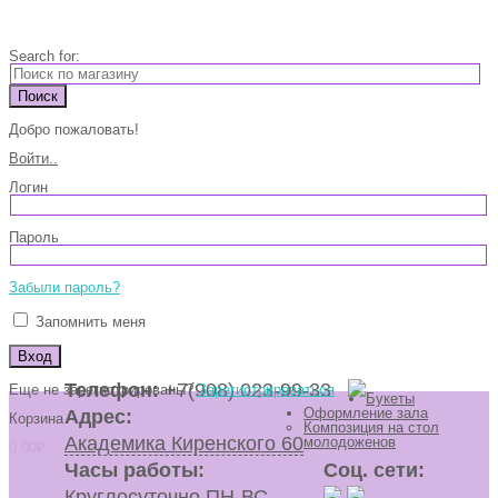
Search for:
Добро пожаловать!
Войти..
Логин
Пароль
Забыли пароль?
Запомнить меня
Телефон:
+7(908) 023-99-33
Еще не зарегистрированы?
Зарегистрироваться
Букеты
Оформление зала
Адрес:
Корзина
Композиция на стол
Академика Киренского 60
молодоженов
0.00
₽
Часы работы:
Соц. сети:
Круглосуточно ПН-ВС