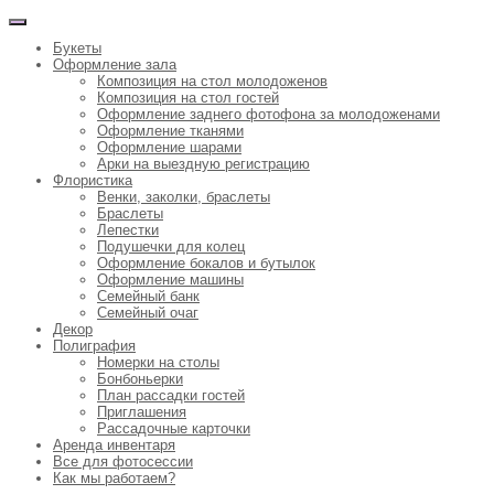
Букеты
Оформление зала
Композиция на стол молодоженов
Композиция на стол гостей
Оформление заднего фотофона за молодоженами
Оформление тканями
Оформление шарами
Арки на выездную регистрацию
Флористика
Венки, заколки, браслеты
Браслеты
Лепестки
Подушечки для колец
Оформление бокалов и бутылок
Оформление машины
Семейный банк
Семейный очаг
Декор
Полиграфия
Номерки на столы
Бонбоньерки
План рассадки гостей
Приглашения
Рассадочные карточки
Аренда инвентаря
Все для фотосессии
Как мы работаем?