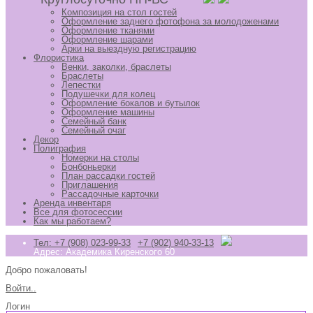
Композиция на стол гостей
Оформление заднего фотофона за молодоженами
Оформление тканями
Оформление шарами
Арки на выездную регистрацию
Флористика
Венки, заколки, браслеты
Браслеты
Лепестки
Подушечки для колец
Оформление бокалов и бутылок
Оформление машины
Семейный банк
Семейный очаг
Декор
Полиграфия
Номерки на столы
Бонбоньерки
План рассадки гостей
Приглашения
Рассадочные карточки
Аренда инвентаря
Все для фотосессии
Как мы работаем?
Тел: +7 (908) 023-99-33
+7 (902) 940-33-13
Адрес: Академика Киренского 60
Добро пожаловать!
Войти..
Логин